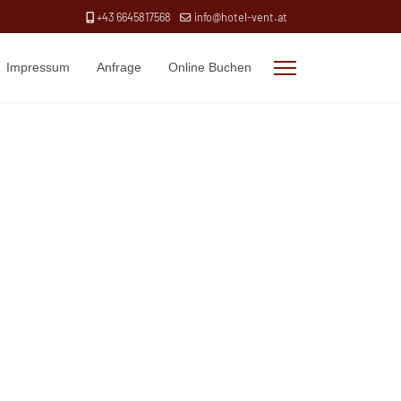
+43 6645817568
info@hotel-vent.at
Impressum
Anfrage
Online Buchen