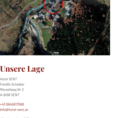
Unsere Lage
Hotel VENT
Familie Scheiber
Marzellweg Nr 2
A-6458 VENT
+43 6645817568
info@hotel-vent.at