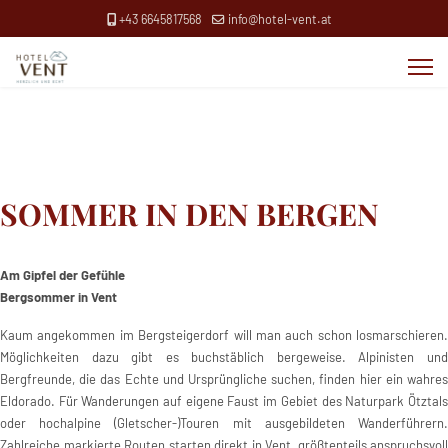
+43 6645817568
info@hotel-vent.at
SOMMER IN DEN BERGEN
Am Gipfel der Gefühle
Bergsommer in Vent
Kaum angekommen im Bergsteigerdorf will man auch schon losmarschieren.
Möglichkeiten dazu gibt es buchstäblich bergeweise. Alpinisten und
Bergfreunde, die das Echte und Ursprüngliche suchen, finden hier ein wahres
Eldorado. Für Wanderungen auf eigene Faust im Gebiet des Naturpark Ötztals
oder hochalpine (Gletscher-)Touren mit ausgebildeten Wanderführern.
Zahlreiche markierte Routen starten direkt in Vent, größtenteils anspruchsvoll