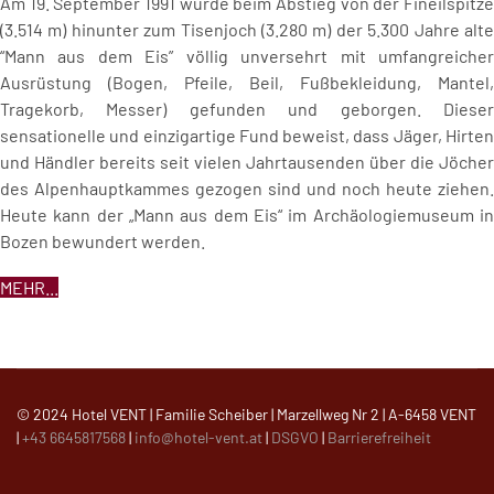
Am 19. September 1991 wurde beim Abstieg von der Fineilspitze
(3.514 m) hinunter zum Tisenjoch (3.280 m) der 5.300 Jahre alte
“Mann aus dem Eis” völlig unversehrt mit umfangreicher
Ausrüstung (Bogen, Pfeile, Beil, Fußbekleidung, Mantel,
Tragekorb, Messer) gefunden und geborgen. Dieser
sensationelle und einzigartige Fund beweist, dass Jäger, Hirten
und Händler bereits seit vielen Jahrtausenden über die Jöcher
des Alpenhauptkammes gezogen sind und noch heute ziehen.
Heute kann der „Mann aus dem Eis“ im Archäologiemuseum in
Bozen bewundert werden.
MEHR...
© 2024 Hotel VENT | Familie Scheiber | Marzellweg Nr 2 | A-6458 VENT
|
+43 6645817568
|
info@hotel-vent.at
|
DSGVO
|
Barrierefreiheit